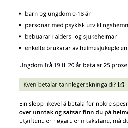
barn og ungdom 0-18 år
personar med psykisk utviklingshem
bebuarar i alders- og sjukeheimar
enkelte brukarar av heimesjukepleien
Ungdom frå 19 til 20 år betalar 25 pro
Kven betalar tannlegerekninga di?
Ein slepp likevel å betala for nokre spe
over unntak og satsar finn du på heime
utgiftene er høgare enn takstane, må du 