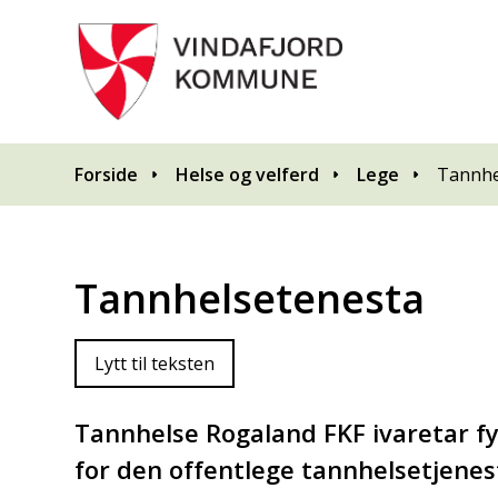
Du er her:
Forside
Helse og velferd
Lege
Tannhe
Tannhelsetenesta
Lytt til teksten
Tannhelse Rogaland FKF ivaretar 
for den offentlege tannhelsetjenes