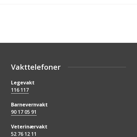
Vakttelefoner
Legevakt
116 117
Barnevernvakt
90 17 05 91
Veterinærvakt
52 76 12 11