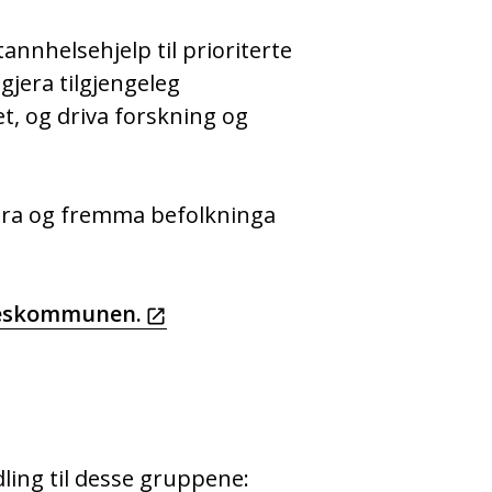
nnhelsehjelp til prioriterte
gjera tilgjengeleg
et, og driva forskning og
etra og fremma befolkninga
lkeskommunen.
ling til desse gruppene: