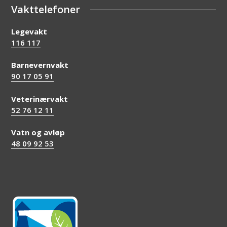
Vakttelefoner
Legevakt
116 117
Barnevernvakt
90 17 05 91
Veterinærvakt
52 76 12 11
Vatn og avløp
48 09 92 53