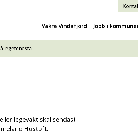
Kontak
Vakre Vindafjord
Jobb i kommune
på legetenesta
ller legevakt skal sendast
jelmeland Hustoft.