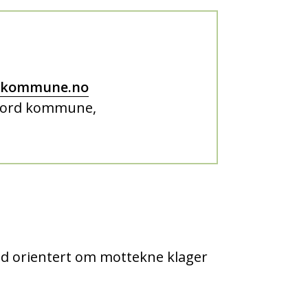
d.kommune.no
fjord kommune,
id orientert om mottekne klager