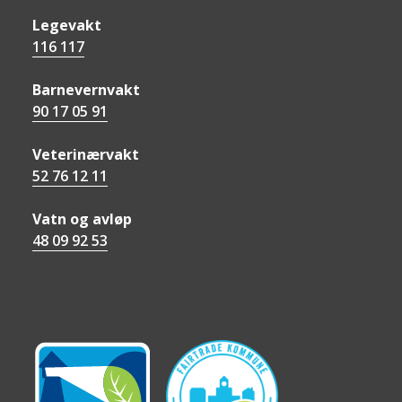
Legevakt
116 117
Barnevernvakt
90 17 05 91
Veterinærvakt
52 76 12 11
Vatn og avløp
48 09 92 53