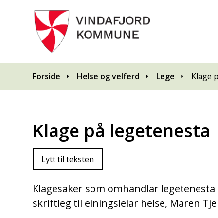
Du er her:
Forside
Helse og velferd
Lege
Klage 
Klage på legetenesta
Lytt til teksten
Klagesaker som omhandlar legetenesta e
skriftleg til einingsleiar helse, Maren T