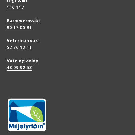
Legevakt
116 117
Barnevernvakt
90 17 05 91
Veterinærvakt
52 76 12 11
Vatn og avløp
48 09 92 53