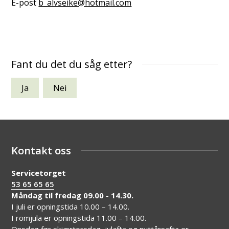
E-post
b_alvseike@hotmail.com
Fant du det du såg etter?
Ja
Nei
Kontakt oss
Servicetorget
53 65 65 65
Måndag til fredag 09.00 - 14.30.
I juli er opningstida 10.00 – 14.00.
I romjula er opningstida 11.00 – 14.00.
Onsdag før skjærtorsdag, julafta og nyttårsafta er