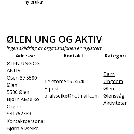
ny brukar
ØLEN UNG OG AKTIV
Ingen skildring av organisasjonen er registrert
Adresse
Kontakt
Kategori
ØLEN UNG OG
AKTIV
Barn
Osen 37 5580
Telefon:
91524646
Ungdom
Ølen
E-post:
Ølen
5580
Ølen
b_alvseike@hotmail.com
Ølensvåg
Bjørn Alvseike
Aktivitetar
Org.nr. :
931762389
Kontaktpersonar
Bjørn Alvseike