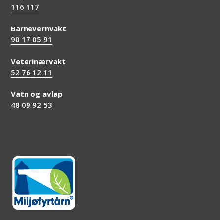
116 117
Barnevernvakt
90 17 05 91
Veterinærvakt
52 76 12 11
Vatn og avløp
48 09 92 53