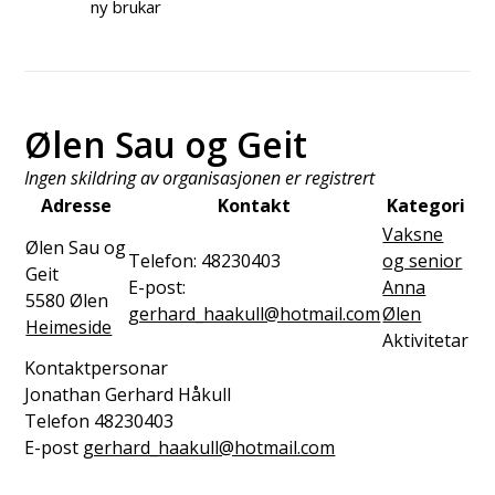
ny brukar
Ølen Sau og Geit
Ingen skildring av organisasjonen er registrert
Adresse
Kontakt
Kategori
Vaksne
Ølen Sau og
Telefon:
48230403
og senior
Geit
E-post:
Anna
5580
Ølen
gerhard_haakull@hotmail.com
Ølen
Heimeside
Aktivitetar
Kontaktpersonar
Jonathan Gerhard Håkull
Telefon
48230403
E-post
gerhard_haakull@hotmail.com