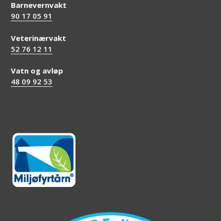
Barnevernvakt
90 17 05 91
Veterinærvakt
52 76 12 11
Vatn og avløp
48 09 92 53