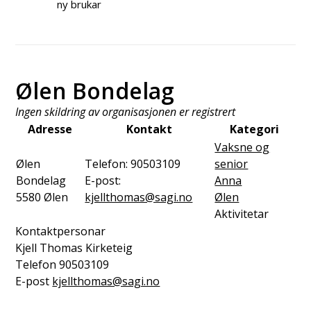
ny brukar
Ølen Bondelag
Ingen skildring av organisasjonen er registrert
Adresse
Kontakt
Kategori
Vaksne og
Ølen
Telefon:
90503109
senior
Bondelag
E-post:
Anna
5580
Ølen
kjellthomas@sagi.no
Ølen
Aktivitetar
Kontaktpersonar
Kjell Thomas Kirketeig
Telefon
90503109
E-post
kjellthomas@sagi.no