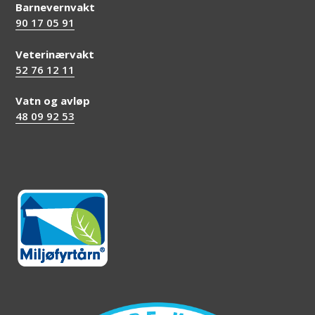
Barnevernvakt
90 17 05 91
Veterinærvakt
52 76 12 11
Vatn og avløp
48 09 92 53