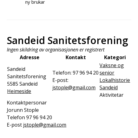
ny brukar
Sandeid Sanitetsforening
Ingen skildring av organisasjonen er registrert
Adresse
Kontakt
Kategori
Vaksne og
Sandeid
Telefon:
97 96 94 20
senior
Sanitetsforening
E-post:
Lokalhistorie
5585
Sandeid
jstople@gmail.com
Sandeid
Heimeside
Aktivitetar
Kontaktpersonar
Jorunn Stople
Telefon
97 96 94 20
E-post
jstople@gmail.com