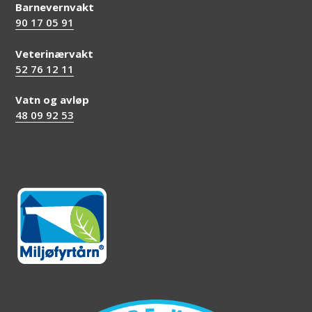
Barnevernvakt
90 17 05 91
Veterinærvakt
52 76 12 11
Vatn og avløp
48 09 92 53