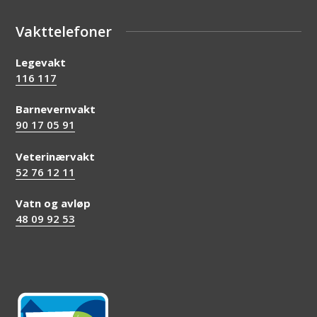
Vakttelefoner
Legevakt
116 117
Barnevernvakt
90 17 05 91
Veterinærvakt
52 76 12 11
Vatn og avløp
48 09 92 53