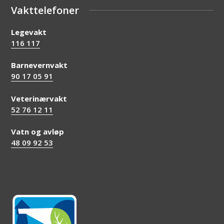
Vakttelefoner
Legevakt
116 117
Barnevernvakt
90 17 05 91
Veterinærvakt
52 76 12 11
Vatn og avløp
48 09 92 53