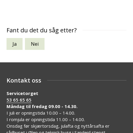
Fant du det du såg etter?
Ja
Nei
Kontakt oss
Servicetorget
53 65 65 65
Måndag til fredag 09.00 - 14.30.
I juli er opningstida 10.00 – 14.00.
I romjula er opningstida 11.00 – 14.00.
Onsdag før skjærtorsdag, julafta og nyttårsafta er
rådhuset i Ølen og teknisk bygg i Sandeid stengt.