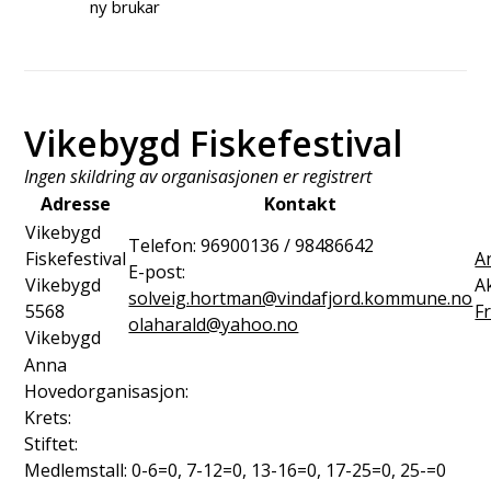
ny brukar
Vikebygd Fiskefestival
Ingen skildring av organisasjonen er registrert
Adresse
Kontakt
Vikebygd
Telefon:
96900136 / 98486642
Fiskefestival
A
E-post:
Vikebygd
Ak
solveig.hortman@vindafjord.kommune.no
5568
Fr
olaharald@yahoo.no
Vikebygd
Anna
Hovedorganisasjon:
Krets:
Stiftet:
Medlemstall: 0-6=0, 7-12=0, 13-16=0, 17-25=0, 25-=0