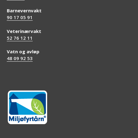
Barnevernvakt
90 17 05 91
Veterinærvakt
52 76 12 11
Vatn og avløp
48 09 92 53